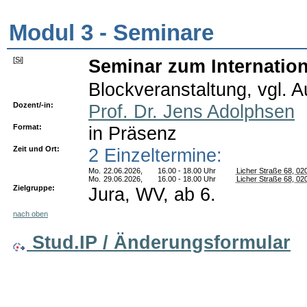
Modul 3 - Seminare
[
Si
]
Seminar zum Internationa
Blockveranstaltung, vgl. 
Dozent/-in:
Prof. Dr. Jens Adolphsen
Format:
in Präsenz
Zeit und Ort:
2 Einzeltermine:
Mo.
22.06.2026,
16.00 - 18.00 Uhr
Licher Straße 68, 02
Mo.
29.06.2026,
16.00 - 18.00 Uhr
Licher Straße 68, 02
Zielgruppe:
Jura, WV, ab 6.
nach oben
Stud.IP / Änderungsformular