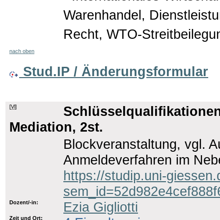
Warenhandel, Dienstleist
Recht, WTO-Streitbeilegu
nach oben
Stud.IP / Änderungsformular
[
Vl
]
Schlüsselqualifikatione
Mediation, 2st.
Blockveranstaltung, vgl. 
Anmeldeverfahren im Nebe
https://studip.uni-giessen
sem_id=52d982e4cef888
Dozent/-in:
Ezia Gigliotti
Zeit und Ort: