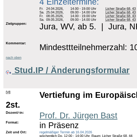
4 Einzeltermine:
Fr.
24.04.2026,
14.00 - 19.00 Uhr
Licher Straße 68, 43
Sa.
25.04.2026,
09.00 - 14.00 Uhr
Licher Straße 68, 43
Fr.
08.05.2026,
14.00 - 19.00 Uhr
Licher Straße 68, 43
Sa.
09.05.2026,
09.00 - 14.00 Uhr
Licher Straße 68, 43
Zielgruppen:
Jura, WV, ab 5.
|
Jura, N
Kommentar:
Mindesttteilnehmerzahl: 1
nach oben
Stud.IP / Änderungsformular
[
Vl
]
Vertiefung im Europäisc
2st.
Dozent/-in:
Prof. Dr. Jürgen Bast
Format:
in Präsenz
Zeit und Ort:
regelmäßiger Termin ab 16.04.2026
wöchentlich Do. 12:00 - 14:00 Uhr, Raum: Licher Straße 68, 44