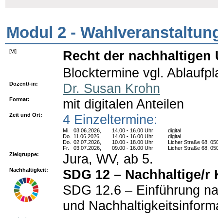
Modul 2 - Wahlveranstaltun
[
Vl
]
Recht der nachhaltigen
Blocktermine vgl. Ablaufpl
Dozent/-in:
Dr. Susan Krohn
Format:
mit digitalen Anteilen
Zeit und Ort:
4 Einzeltermine:
Mi.
03.06.2026,
14.00 - 16.00 Uhr
digital
Do.
11.06.2026,
14.00 - 16.00 Uhr
digital
Do.
02.07.2026,
10.00 - 18.00 Uhr
Licher Straße 68, 05
Fr.
03.07.2026,
09.00 - 16.00 Uhr
Licher Straße 68, 05
Zielgruppe:
Jura, WV, ab 5.
Nachhaltigkeit:
SDG 12 – Nachhaltige/r
SDG 12.6 – Einführung na
und Nachhaltigkeitsinforma