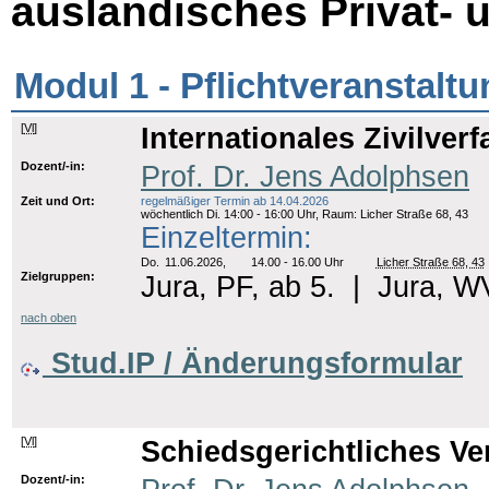
ausländisches Privat- 
Modul 1 - Pflichtveranstalt
[
Vl
]
Internationales Zivilverf
Dozent/-in:
Prof. Dr. Jens Adolphsen
Zeit und Ort:
regelmäßiger Termin ab 14.04.2026
wöchentlich Di. 14:00 - 16:00 Uhr, Raum: Licher Straße 68, 43
Einzeltermin:
Do.
11.06.2026,
14.00 - 16.00 Uhr
Licher Straße 68, 43
Zielgruppen:
Jura, PF, ab 5.
|
Jura, WV
nach oben
Stud.IP / Änderungsformular
[
Vl
]
Schiedsgerichtliches Ver
Dozent/-in: