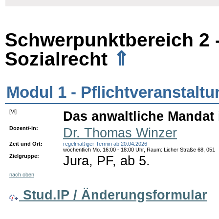
Schwerpunktbereich 2 -
⇑
Sozialrecht
Modul 1 - Pflichtveranstalt
[
Vl
]
Das anwaltliche Mandat i
Dozent/-in:
Dr. Thomas Winzer
Zeit und Ort:
regelmäßiger Termin ab 20.04.2026
wöchentlich Mo. 16:00 - 18:00 Uhr, Raum: Licher Straße 68, 051
Zielgruppe:
Jura, PF, ab 5.
nach oben
Stud.IP / Änderungsformular