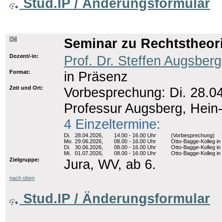
Stud.IP / Änderungsformular
[
Si
]
Seminar zu Rechtstheor
Dozent/-in:
Prof. Dr. Steffen Augsberg
Format:
in Präsenz
Zeit und Ort:
Vorbesprechung: Di. 28.04
Professur Augsberg, Hein-
4 Einzeltermine:
Di.
28.04.2026,
14.00 - 16.00 Uhr
(Vorbesprechung)
Mo.
29.06.2026,
08.00 - 16.00 Uhr
Otto-Bagge-Kolleg in
Di.
30.06.2026,
08.00 - 16.00 Uhr
Otto-Bagge-Kolleg in
Mi.
01.07.2026,
08.00 - 16.00 Uhr
Otto-Bagge-Kolleg in
Zielgruppe:
Jura, WV, ab 6.
nach oben
Stud.IP / Änderungsformular