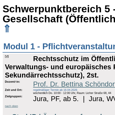
Schwerpunktbereich 5 
Gesellschaft (Öffentlic
⇑
Modul 1 - Pflichtveranstalt
[
Vl
]
Rechtsschutz im Öffentl
Verwaltungs- und europäisches 
Sekundärrechtsschutz), 2st.
Dozent/-in:
Prof. Dr. Bettina Schöndo
Zeit und Ort:
regelmäßiger Termin ab 16.04.2026
wöchentlich Do. 10:00 - 12:00 Uhr, Raum: Licher Straße 68, 44
Zielgruppen:
Jura, PF, ab 5.
|
Jura, WV
nach oben