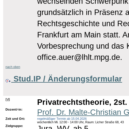
wechselnden Schwerpunktt
grundsätzlich in Präsenz a
Rechtsgeschichte und Rec
Frankfurt am Main statt. 
Vorbesprechung und das Ko
office.auer@lhlt.mpg.de.
nach oben
Stud.IP / Änderungsformular
[
Vl
]
Privatrechtstheorie, 2st.
Dozent/-in:
Prof. Dr. Malte-Christian 
Zeit und Ort:
regelmäßiger Termin ab 15.04.2026
wöchentlich Mi. 12:00 - 14:00 Uhr, Raum: Licher Straße 68, 43
Zielgruppe:
Jura, WV, ab 5.