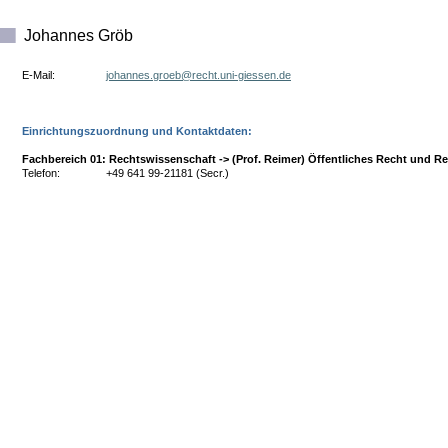
Johannes Gröb
E-Mail:
ed.nesseig-inu.thcer@beorg.sennahoj
Einrichtungszuordnung und Kontaktdaten:
Fachbereich 01: Rechtswissenschaft -> (Prof. Reimer) Öffentliches Recht und Re
Telefon:
+49 641 99-21181 (Secr.)