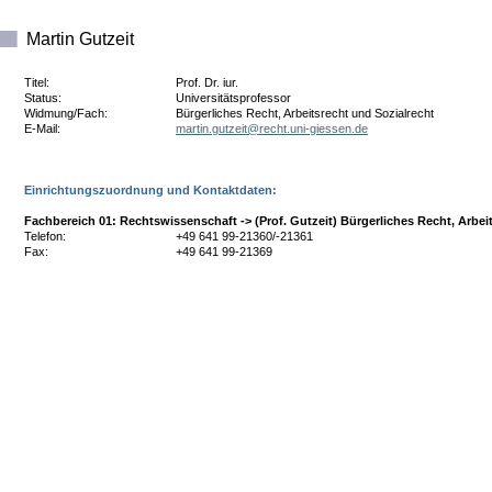
Martin Gutzeit
Titel:
Prof. Dr. iur.
Status:
Universitätsprofessor
Widmung/Fach:
Bürgerliches Recht, Arbeitsrecht und Sozialrecht
E-Mail:
ed.nesseig-inu.thcer@tieztug.nitram
Einrichtungszuordnung und Kontaktdaten:
Fachbereich 01: Rechtswissenschaft -> (Prof. Gutzeit) Bürgerliches Recht, Arbei
Telefon:
+49 641 99-21360/-21361
Fax:
+49 641 99-21369