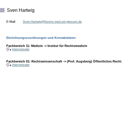
Sven Hartwig
E-Mail:
ed.nesseig-inu.dem.snerof@giwtraH.nevS
Einrichtungszuordnungen und Kontaktdaten:
Fachbereich 11: Medizin -> Institut für Rechtsmedizin
Internetseite
Fachbereich 01: Rechtswissenschaft -> (Prof. Augsberg) Öffentliches Recht
Internetseite