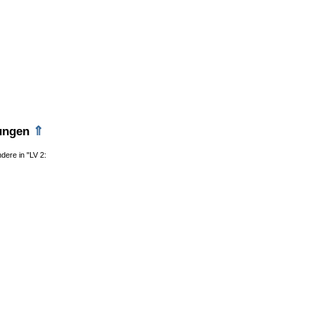
⇑
lungen
dere in "LV 2: