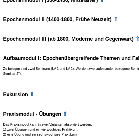
Epochenmodul I (300-1400, Mittelalter)
⇑
Epochenmodul II (1400-1800, Frühe Neuzeit)
Epochenmodul III (ab 1800, Moderne und Gegenwart)
Aufbaumodul I: Epochenübergreifende Themen und Fall
Zu belegen sind zwei Seminare (LV 1 und LV 2). Werden zwei aufeinander bezogene Semina
Seminar 2").
⇑
Exkursion
⇑
Praxismodul - Übungen
Das Praxismodul kann in zwei Varianten absolviert werden:
1) zwei Übungen und ein vierwöchiges Praktikum,
2) eine Übung und ein sechswöchiges Praktikum.