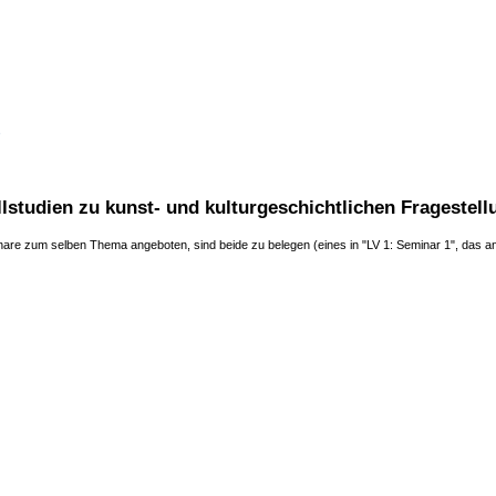
⇑
studien zu kunst- und kulturgeschichtlichen Fragestel
re zum selben Thema angeboten, sind beide zu belegen (eines in "LV 1: Seminar 1", das an