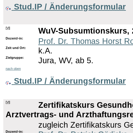
Stud.IP / Änderungsformular
[
Vl
]
WuV-Subsumtionskurs, 2
Dozent/-in:
Prof. Dr. Thomas Horst R
Zeit und Ort:
k.A.
Zielgruppe:
Jura, WV, ab 5.
nach oben
Stud.IP / Änderungsformular
[
Vl
]
Zertifikatskurs Gesundhe
Arztvertrags- und Arzthaftungsre
zugleich Zertifikatskurs G
Dozent/-in: