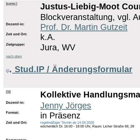
[
sonst.
]
Justus-Liebig-Moot Court
Blockveranstaltung, vgl. 
Dozent/-in:
Prof. Dr. Martin Gutzeit
Zeit und Ort:
k.A.
Zielgruppe:
Jura, WV
nach oben
Stud.IP / Änderungsformular
[
Si
]
Kollektive Handlungsmac
Dozent/-in:
Jenny Jörges
Format:
in Präsenz
Zeit und Ort:
regelmäßiger Termin ab 14.04.2026
wöchentlich Di. 16:00 - 18:00 Uhr, Raum: Licher Straße 68, 28
Kommentar: