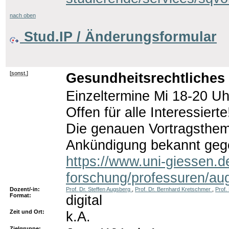
nach oben
Stud.IP / Änderungsformular
[
sonst.
]
Gesundheitsrechtliches 
Einzeltermine Mi 18-20 Uh
Offen für alle Interessierte
Die genauen Vortragsthem
Ankündigung bekannt geg
https://www.uni-giessen.d
forschung/professuren/au
Dozent/-in:
Prof. Dr. Steffen Augsberg
,
Prof. Dr. Bernhard Kretschmer
,
Prof.
Format:
digital
Zeit und Ort:
k.A.
Zielgruppe: