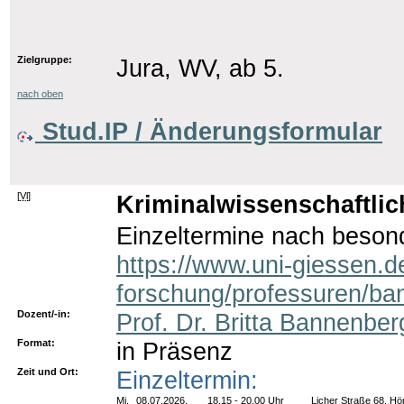
Zielgruppe:
Jura, WV, ab 5.
nach oben
Stud.IP / Änderungsformular
[
Vl
]
Kriminalwissenschaftlic
Einzeltermine nach beson
https://www.uni-giessen.d
forschung/professuren/ba
Dozent/-in:
Prof. Dr. Britta Bannenber
Format:
in Präsenz
Zeit und Ort:
Einzeltermin:
Mi.
08.07.2026,
18.15 - 20.00 Uhr
Licher Straße 68, Hö