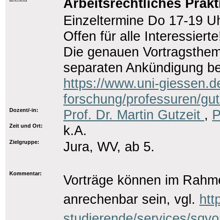
Arbeitsrechtliches Prakt
Einzeltermine Do 17-19 U
Offen für alle Interessierte
Die genauen Vortragsthem
separaten Ankündigung b
https://www.uni-giessen.d
forschung/professuren/gut
Dozent/-in:
Prof. Dr. Martin Gutzeit
,
P
Zeit und Ort:
k.A.
Zielgruppe:
Jura, WV, ab 5.
Kommentar:
Vorträge können im Rahme
anrechenbar sein, vgl.
htt
studierende/services/sqvo