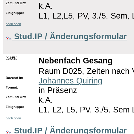
Zeit und Ort:
k.A.
Zielgruppe:
L1, L2,L5, PV, 3./5. Sem, 
nach oben
Stud.IP / Änderungsformular
[
KU:EU
]
Nebenfach Gesang
Raum D025, Zeiten nach 
Dozent/-in:
Johannes Quiring
Format:
in Präsenz
Zeit und Ort:
k.A.
Zielgruppe:
L1, L2, L5, PV, 3./5. Sem 
nach oben
Stud.IP / Änderungsformular