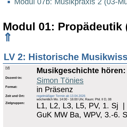
Modul 07b: Musikpraxis 2 (03-M
Modul 01: Propädeutik 
⇑
LV 2: Historische Musikwis
[
Vl
]
Musikgeschichte hören:
Dozent/-in:
Simon Tönies
Format:
in Präsenz
Zeit und Ort:
regelmäßiger Termin ab 13.04.2026
wöchentlich Mo. 14:00 - 16:00 Uhr, Raum: Phil. II D, 08
Zielgruppen:
L1, L2, L3, L5, PV, 1. Sj
GuK MW Ba, WPV, 3.-6. 