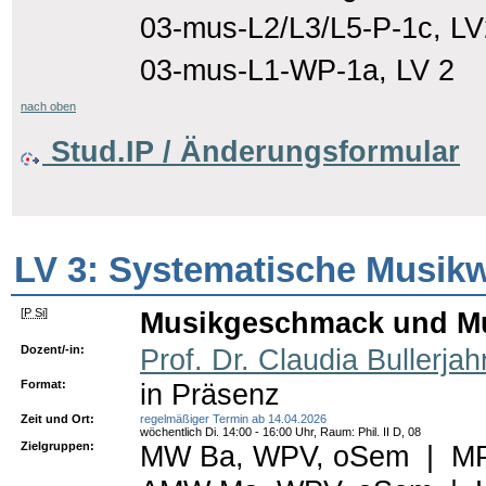
03-mus-L2/L3/L5-P-1c, LV
03-mus-L1-WP-1a, LV 2
nach oben
Stud.IP / Änderungsformular
LV 3: Systematische Musik
[
P Si
]
Musikgeschmack und Mu
Dozent/-in:
Prof. Dr. Claudia Bullerjah
Format:
in Präsenz
Zeit und Ort:
regelmäßiger Termin ab 14.04.2026
wöchentlich Di. 14:00 - 16:00 Uhr, Raum: Phil. II D, 08
Zielgruppen:
MW Ba, WPV, oSem
|
MP