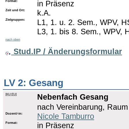
Format:
in Präsenz
Zeit und Ort:
k.A.
Zielgruppen:
L1, 1. u. 2. Sem., WPV, H
L3, 1. bis 8. Sem., WPV, 
nach oben
Stud.IP / Änderungsformular
LV 2: Gesang
[
KU:EU
]
Nebenfach Gesang
nach Vereinbarung, Raum
Dozent/-in:
Nicole Tamburro
Format:
in Präsenz