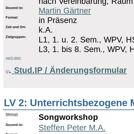
nach Vereinbarung, Raum
Dozent/-in:
Martin Gärtner
Format:
in Präsenz
Zeit und Ort:
k.A.
Zielgruppen:
L1, 1. u. 2. Sem., WPV, H
L3, 1. bis 8. Sem., WPV, 
nach oben
Stud.IP / Änderungsformular
LV 2: Unterrichtsbezogene 
[
Wshop
]
Songworkshop
Dozent/-in:
Steffen Peter M.A.