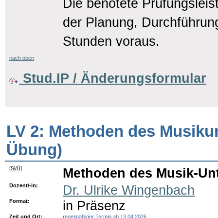
Die benotete Prüfungsleist
der Planung, Durchführung
Stunden voraus.
nach oben
Stud.IP / Änderungsformular
LV 2: Methoden des Musikun
Übung)
[
Si/Ü
]
Methoden des Musik-Unt
Dozent/-in:
Dr. Ulrike Wingenbach
Format:
in Präsenz
Zeit und Ort:
regelmäßiger Termin ab 13.04.2026