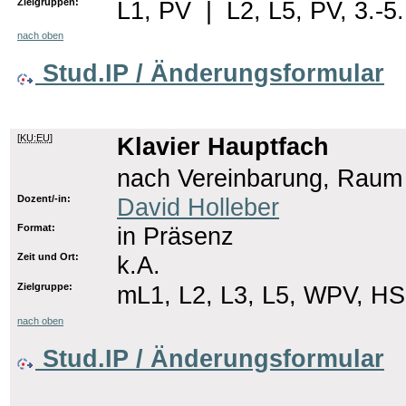
Zielgruppen:
L1, PV
|
L2, L5, PV, 3.-5
nach oben
Stud.IP / Änderungsformular
[
KU:EU
]
Klavier Hauptfach
nach Vereinbarung, Raum
Dozent/-in:
David Holleber
Format:
in Präsenz
Zeit und Ort:
k.A.
Zielgruppe:
mL1, L2, L3, L5, WPV, HS
nach oben
Stud.IP / Änderungsformular