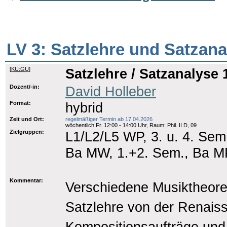
LV 3: Satzlehre und Satzana
[
KU:GU
]
Satzlehre / Satzanalyse 
Dozent/-in:
David Holleber
Format:
hybrid
Zeit und Ort:
regelmäßiger Termin ab 17.04.2026
wöchentlich Fr. 12:00 - 14:00 Uhr, Raum: Phil. II D, 09
Zielgruppen:
L1/L2/L5 WP, 3. u. 4. Sem
Ba MW, 1.+2. Sem., Ba MP
Kommentar:
Verschiedene Musiktheore
Satzlehre von der Renais
Kompositionsaufträge und