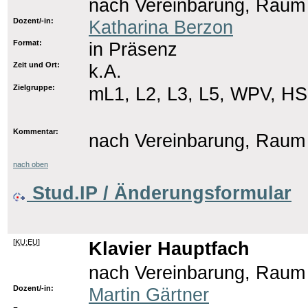
nach Vereinbarung, Raum
Dozent/-in:
Katharina Berzon
Format:
in Präsenz
Zeit und Ort:
k.A.
Zielgruppe:
mL1, L2, L3, L5, WPV, HS
Kommentar:
nach Vereinbarung, Raum
nach oben
Stud.IP / Änderungsformular
[
KU:EU
]
Klavier Hauptfach
nach Vereinbarung, Raum
Dozent/-in:
Martin Gärtner