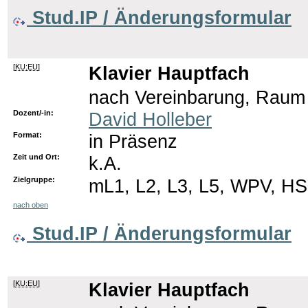
Stud.IP / Änderungsformular
[
KU:EU
]
Klavier Hauptfach
nach Vereinbarung, Raum
Dozent/-in:
David Holleber
Format:
in Präsenz
Zeit und Ort:
k.A.
Zielgruppe:
mL1, L2, L3, L5, WPV, HS
nach oben
Stud.IP / Änderungsformular
[
KU:EU
]
Klavier Hauptfach