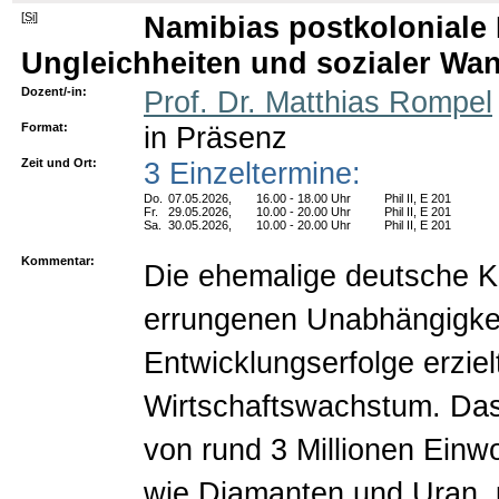
[
Si
]
Namibias postkoloniale
Ungleichheiten und sozialer Wa
Dozent/-in:
Prof. Dr. Matthias Rompel
Format:
in Präsenz
Zeit und Ort:
3 Einzeltermine:
Do.
07.05.2026,
16.00 - 18.00 Uhr
Phil II, E 201
Fr.
29.05.2026,
10.00 - 20.00 Uhr
Phil II, E 201
Sa.
30.05.2026,
10.00 - 20.00 Uhr
Phil II, E 201
Kommentar:
Die ehemalige deutsche Kol
errungenen Unabhängigkei
Entwicklungserfolge erzie
Wirtschaftswachstum. Das 
von rund 3 Millionen Einw
wie Diamanten und Uran, u