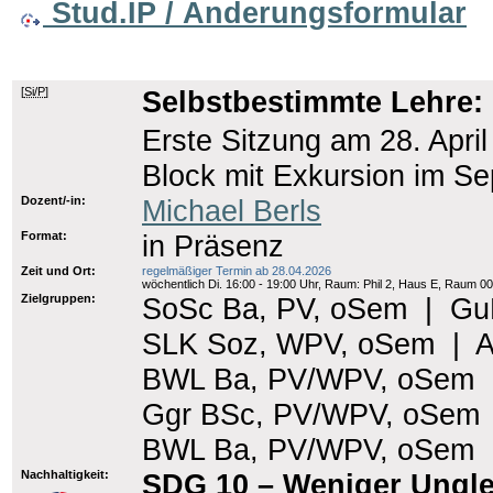
Stud.IP / Änderungsformular
[
Si/P
]
Selbstbestimmte Lehre:
Erste Sitzung am 28. April
Block mit Exkursion im S
Dozent/-in:
Michael Berls
Format:
in Präsenz
Zeit und Ort:
regelmäßiger Termin ab 28.04.2026
wöchentlich Di. 16:00 - 19:00 Uhr, Raum: Phil 2, Haus E, Raum 0
Zielgruppen:
SoSc Ba, PV, oSem
|
Gu
SLK Soz, WPV, oSem
|
A
BWL Ba, PV/WPV, oSem
Ggr BSc, PV/WPV, oSem
BWL Ba, PV/WPV, oSem
Nachhaltigkeit:
SDG 10 – Weniger Ungle