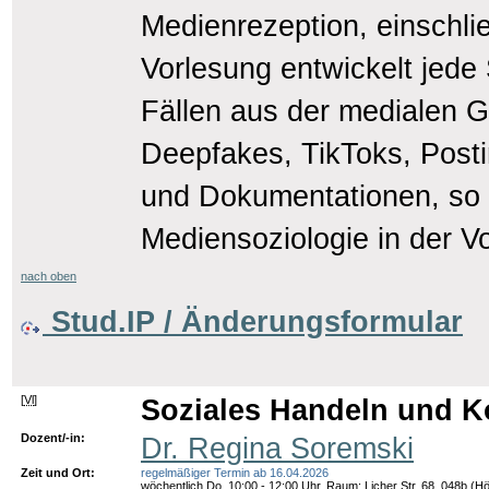
Medienrezeption, einschlie
Vorlesung entwickelt jede
Fällen aus der medialen G
Deepfakes, TikToks, Posti
und Dokumentationen, so
Mediensoziologie in der Vo
nach oben
Stud.IP / Änderungsformular
[
Vl
]
Soziales Handeln und 
Dozent/-in:
Dr. Regina Soremski
Zeit und Ort:
regelmäßiger Termin ab 16.04.2026
wöchentlich Do. 10:00 - 12:00 Uhr, Raum: Licher Str. 68, 048b 