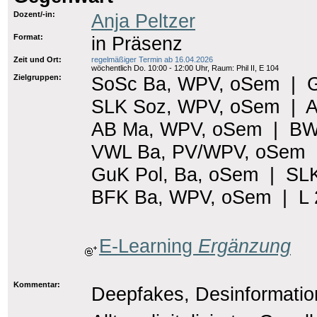
Dozent/-in:
Anja Peltzer
Format:
in Präsenz
Zeit und Ort:
regelmäßiger Termin ab 16.04.2026
wöchentlich Do. 10:00 - 12:00 Uhr, Raum: Phil II, E 104
Zielgruppen:
SoSc Ba, WPV, oSem
|
SLK Soz, WPV, oSem
|
A
AB Ma, WPV, oSem
|
BW
VWL Ba, PV/WPV, oSem
GuK Pol, Ba, oSem
|
SLK
BFK Ba, WPV, oSem
|
L
E-Learning
Ergänzung
Kommentar:
Deepfakes, Desinformatio