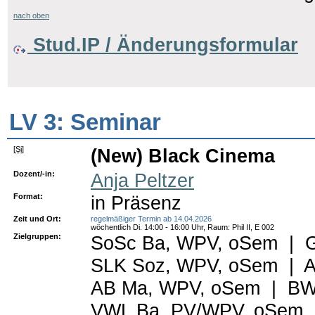
nach oben
Stud.IP / Änderungsformular
LV 3: Seminar
[
Si
]
(New) Black Cinema
Dozent/-in:
Anja Peltzer
Format:
in Präsenz
Zeit und Ort:
regelmäßiger Termin ab 14.04.2026
wöchentlich Di. 14:00 - 16:00 Uhr, Raum: Phil II, E 002
Zielgruppen:
SoSc Ba, WPV, oSem
|
SLK Soz, WPV, oSem
|
A
AB Ma, WPV, oSem
|
BW
VWL Ba, PV/WPV, oSem