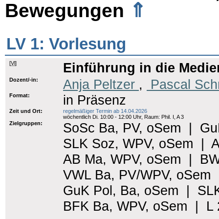
⇑
Bewegungen
LV 1: Vorlesung
[
Vl
]
Einführung in die Medie
Dozent/-in:
Anja Peltzer
,
Pascal Sch
Format:
in Präsenz
Zeit und Ort:
regelmäßiger Termin ab 14.04.2026
wöchentlich Di. 10:00 - 12:00 Uhr, Raum: Phil. I, A 3
Zielgruppen:
SoSc Ba, PV, oSem
|
Gu
SLK Soz, WPV, oSem
|
A
AB Ma, WPV, oSem
|
BW
VWL Ba, PV/WPV, oSem
GuK Pol, Ba, oSem
|
SLK
BFK Ba, WPV, oSem
|
L