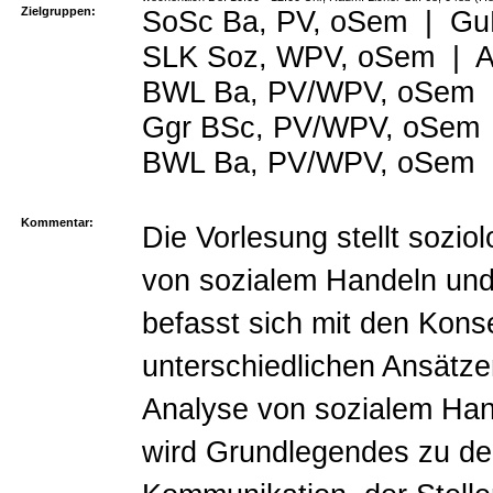
Zielgruppen:
SoSc Ba, PV, oSem
|
Gu
SLK Soz, WPV, oSem
|
A
BWL Ba, PV/WPV, oSem
Ggr BSc, PV/WPV, oSem
BWL Ba, PV/WPV, oSem
Kommentar:
Die Vorlesung stellt sozio
von sozialem Handeln un
befasst sich mit den Kons
unterschiedlichen Ansätze
Analyse von sozialem Ha
wird Grundlegendes zu de