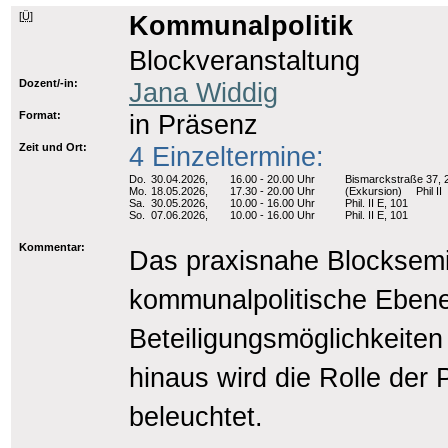
[
Ü
]
Kommunalpolitik
Blockveranstaltung
Dozent/-in:
Jana Widdig
Format:
in Präsenz
Zeit und Ort:
4 Einzeltermine:
Do.
30.04.2026,
16.00 - 20.00 Uhr
Bismarckstraße 37, 
Mo.
18.05.2026,
17.30 - 20.00 Uhr
(Exkursion)
Phil II
Sa.
30.05.2026,
10.00 - 16.00 Uhr
Phil. II E, 101
So.
07.06.2026,
10.00 - 16.00 Uhr
Phil. II E, 101
Kommentar:
Das praxisnahe Blocksemin
kommunalpolitische Ebene
Beteiligungsmöglichkeiten
hinaus wird die Rolle der P
beleuchtet.