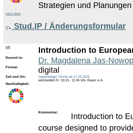
Strategien und Planungen
nach oben
Stud.IP / Änderungsformular
[
Vl
]
Introduction to Europe
Dozent/-in:
Dr. Magdalena Jas-Nowop
Format:
digital
Zeit und Ort:
regelmäßiger Termin ab 17.04.2026
wöchentlich Fr. 10:15 - 11:45 Uhr, Raum: k.A.
Nachhaltigkeit:
Kommentar:
Introduction to 
course designed to provid