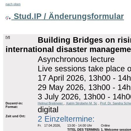
nach oben
Stud.IP / Änderungsformular
[
Vl
]
Building Bridges on ris
international disaster manageme
Asynchronous lecture
Live sessions take place o
17 April 2026, 13h00 - 14
29 May 2026, 13h00 - 14h
3 July 2026, 13h00 - 14h0
Dozent/-in:
Helmut Breitmeier
,
Katrin Strobehn M. Sc
,
Prof. Dr. Sandra Sc
Format:
digital
Zeit und Ort:
2 Einzeltermine:
Fr.
17.04.2026,
13.00 - 14.00 Uhr
Online
TITEL DES TERMINS: 1. Welcome sessio