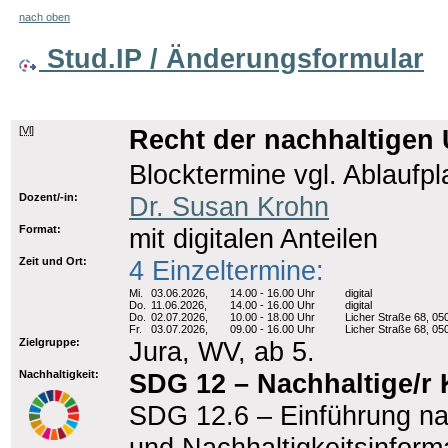
nach oben
Stud.IP / Änderungsformular
[
Vl
]
Recht der nachhaltigen
Blocktermine vgl. Ablaufpl
Dozent/-in:
Dr. Susan Krohn
Format:
mit digitalen Anteilen
Zeit und Ort:
4 Einzeltermine:
Mi.
03.06.2026,
14.00 - 16.00 Uhr
digital
Do.
11.06.2026,
14.00 - 16.00 Uhr
digital
Do.
02.07.2026,
10.00 - 18.00 Uhr
Licher Straße 68, 05
Fr.
03.07.2026,
09.00 - 16.00 Uhr
Licher Straße 68, 05
Zielgruppe:
Jura, WV, ab 5.
Nachhaltigkeit:
SDG 12 – Nachhaltige/r
SDG 12.6 – Einführung na
und Nachhaltigkeitsinforma