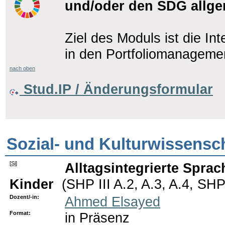
und/oder den SDG allg
Ziel des Moduls ist die In
in den Portfoliomanageme
nach oben
Stud.IP / Änderungsformular
Sozial- und Kulturwissensc
[
Si
]
Alltagsintegrierte Spra
Kinder
(SHP III A.2, A.3, A.4, SH
Dozent/-in:
Ahmed Elsayed
Format:
in Präsenz