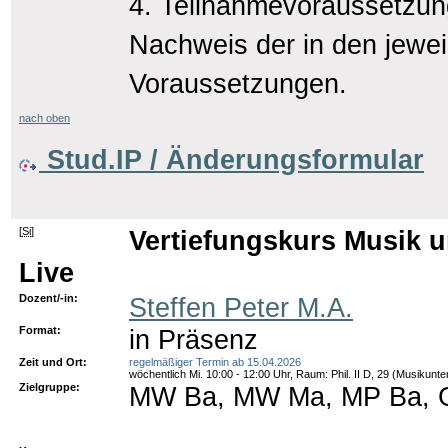
4. Teilnahmevoraussetzu
Nachweis der in den jewe
Voraussetzungen.
nach oben
Stud.IP / Änderungsformular
[
Si
]
Vertiefungskurs Musik 
Live
Dozent/-in:
Steffen Peter M.A.
Format:
in Präsenz
Zeit und Ort:
regelmäßiger Termin ab 15.04.2026
wöchentlich Mi. 10:00 - 12:00 Uhr, Raum: Phil. II D, 29 (Musikunter
Zielgruppe:
MW Ba, MW Ma, MP Ba, G