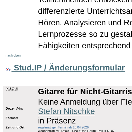
differenzierte Unterricht
Hören, Analysieren und Refl
Lernprozesse so zu gestal
Fähigkeiten entsprechend
nach oben
Stud.IP / Änderungsformular
[
KU:GU
]
Gitarre für Nicht-Gitarri
Keine Anmeldung über Fl
Dozent/-in:
Stefan Nitschke
Format:
in Präsenz
Zeit und Ort:
regelmäßiger Termin ab 15.04.2026
wöchentlich Mi. 13:00 - 14:00 Uhr, Raum: Phil. II D, 07