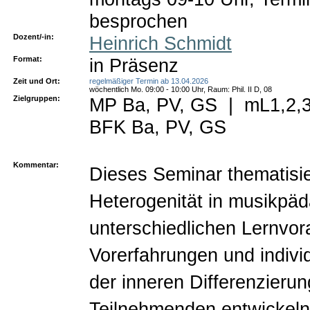
besprochen
Dozent/-in:
Heinrich Schmidt
Format:
in Präsenz
Zeit und Ort:
regelmäßiger Termin ab 13.04.2026
wöchentlich Mo. 09:00 - 10:00 Uhr, Raum: Phil. II D, 08
Zielgruppen:
MP Ba, PV, GS
|
mL1,2,3
BFK Ba, PV, GS
Kommentar:
Dieses Seminar thematisi
Heterogenität in musikpä
unterschiedlichen Lernvo
Vorerfahrungen und indiv
der inneren Differenzierung
Teilnehmenden entwickeln