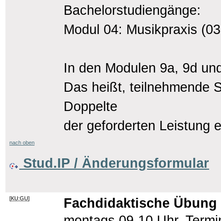
Bachelorstudiengänge:
Modul 04: Musikpraxis (03
In den Modulen 9a, 9d und
Das heißt, teilnehmende S
Doppelte
der geforderten Leistung e
nach oben
Stud.IP / Änderungsformular
[
KU:GU
]
Fachdidaktische Übung –
montags 09-10 Uhr, Termi