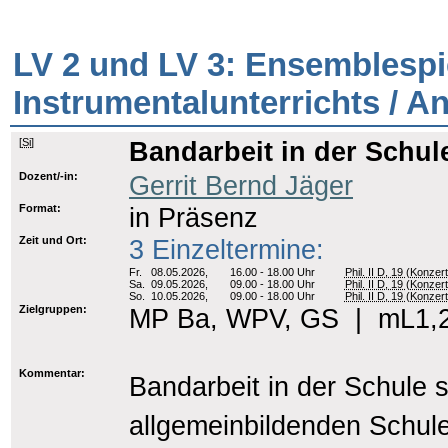
LV 2 und LV 3: Ensemblespi
Instrumentalunterrichts / 
[
Si
]
Bandarbeit in der Schul
Dozent/-in:
Gerrit Bernd Jäger
Format:
in Präsenz
Zeit und Ort:
3 Einzeltermine:
Fr.
08.05.2026,
16.00 - 18.00 Uhr
Phil. II D, 19 (Konzer
Sa.
09.05.2026,
09.00 - 18.00 Uhr
Phil. II D, 19 (Konzer
So.
10.05.2026,
09.00 - 18.00 Uhr
Phil. II D, 19 (Konzer
Zielgruppen:
MP Ba, WPV, GS
|
mL1,2
Kommentar:
Bandarbeit in der Schule s
allgemeinbildenden Schule