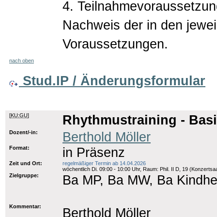
4. Teilnahmevoraussetzu
Nachweis der in den jewe
Voraussetzungen.
nach oben
Stud.IP / Änderungsformular
[
KU:GU
]
Rhythmustraining - Basi
Dozent/-in:
Berthold Möller
Format:
in Präsenz
Zeit und Ort:
regelmäßiger Termin ab 14.04.2026
wöchentlich Di. 09:00 - 10:00 Uhr, Raum: Phil. II D, 19 (Konzertsaa
Zielgruppe:
Ba MP, Ba MW, Ba Kindhei
Kommentar:
Berthold Möller