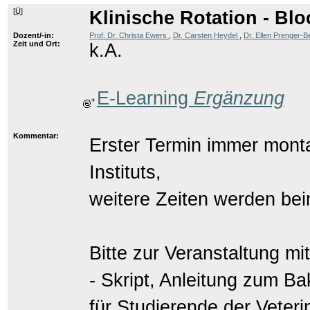
[
Ü
]
Klinische Rotation - Bl
Dozent/-in:
Prof. Dr. Christa Ewers
,
Dr. Carsten Heydel
,
Dr. Ellen Prenger-B
Zeit und Ort:
k.A.
E-Learning
Ergänzung
Kommentar:
Erster Termin immer mont
Instituts,
weitere Zeiten werden be
Bitte zur Veranstaltung mi
- Skript, Anleitung zum B
für Studierende der Veter