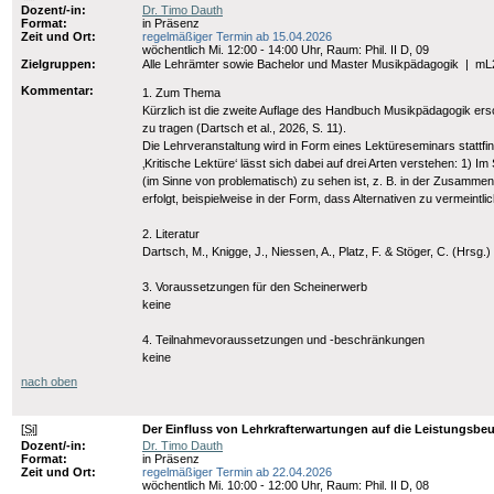
Dozent/-in:
Dr. Timo Dauth
Format:
in Präsenz
Zeit und Ort:
regelmäßiger Termin ab 15.04.2026
wöchentlich Mi. 12:00 - 14:00 Uhr, Raum: Phil. II D, 09
Zielgruppen:
Alle Lehrämter sowie Bachelor und Master Musikpädagogik
|
mL
Kommentar:
1. Zum Thema
Kürzlich ist die zweite Auflage des Handbuch Musikpädagogik ers
zu tragen (Dartsch et al., 2026, S. 11).
Die Lehrveranstaltung wird in Form eines Lektüreseminars stattfin
‚Kritische Lektüre‘ lässt sich dabei auf drei Arten verstehen: 1) Im
(im Sinne von problematisch) zu sehen ist, z. B. in der Zusamme
erfolgt, beispielweise in der Form, dass Alternativen zu vermeint
2. Literatur
Dartsch, M., Knigge, J., Niessen, A., Platz, F. & Stöger, C. (Hrs
3. Voraussetzungen für den Scheinerwerb
keine
4. Teilnahmevoraussetzungen und -beschränkungen
keine
nach oben
[
Si
]
Der Einfluss von Lehrkrafterwartungen auf die Leistungsbeu
Dozent/-in:
Dr. Timo Dauth
Format:
in Präsenz
Zeit und Ort:
regelmäßiger Termin ab 22.04.2026
wöchentlich Mi. 10:00 - 12:00 Uhr, Raum: Phil. II D, 08