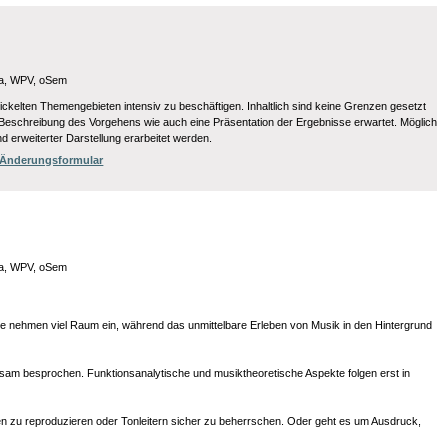
a, WPV, oSem
wickelten Themengebieten intensiv zu beschäftigen. Inhaltlich sind keine Grenzen gesetzt
rte Beschreibung des Vorgehens wie auch eine Präsentation der Ergebnisse erwartet. Möglich
 erweiterter Darstellung erarbeitet werden.
/ Änderungsformular
a, WPV, oSem
e nehmen viel Raum ein, während das unmittelbare Erleben von Musik in den Hintergrund
nsam besprochen. Funktionsanalytische und musiktheoretische Aspekte folgen erst in
n zu reproduzieren oder Tonleitern sicher zu beherrschen. Oder geht es um Ausdruck,