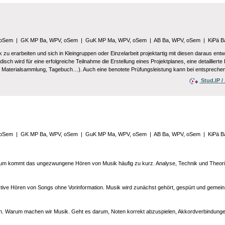
 oSem
|
GK MP Ba, WPV, oSem
|
GuK MP Ma, WPV, oSem
|
AB Ba, WPV, oSem
|
KiPä B
zu erarbeiten und sich in Kleingruppen oder Einzelarbeit projektartig mit diesen daraus ent
isch wird für eine erfolgreiche Teilnahme die Erstellung eines Projektplanes, eine detaillie
t, Materialsammlung, Tagebuch…). Auch eine benotete Prüfungsleistung kann bei entsprechend
Stud.IP 
 oSem
|
GK MP Ba, WPV, oSem
|
GuK MP Ma, WPV, oSem
|
AB Ba, WPV, oSem
|
KiPä B
dium kommt das ungezwungene Hören von Musik häufig zu kurz. Analyse, Technik und Theori
aktive Hören von Songs ohne Vorinformation. Musik wird zunächst gehört, gespürt und gemei
ören. Warum machen wir Musik. Geht es darum, Noten korrekt abzuspielen, Akkordverbindunge