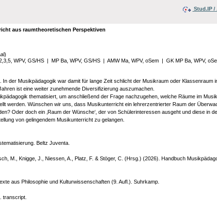
Stud.IP 
icht aus raumtheoretischen Perspektiven
al)
2,3,5, WPV, GS/HS
|
MP Ba, WPV, GS/HS
|
AMW Ma, WPV, oSem
|
GK MP Ba, WPV, oS
n. In der Musikpädagogik war damit für lange Zeit schlicht der Musikraum oder Klassenraum im
Jahren ist eine weiter zunehmende Diversifizierung auszumachen.
kpädagogik thematisiert, um anschließend der Frage nachzugehen, welche Räume im Musikunte
llt werden. Wünschen wir uns, dass Musikunterricht ein lehrerzentrierter Raum der Überwa
rden? Oder doch ein ‚Raum der Wünsche‘, der von Schülerinteressen ausgeht und diese in den
llung von gelingendem Musikunterricht zu gelangen.
stematisierung. Beltz Juventa.
ch, M., Knigge, J., Niessen, A., Platz, F. & Stöger, C. (Hrsg.) (2026). Handbuch Musikpädago
exte aus Philosophie und Kulturwissenschaften (9. Aufl.). Suhrkamp.
 transcript.