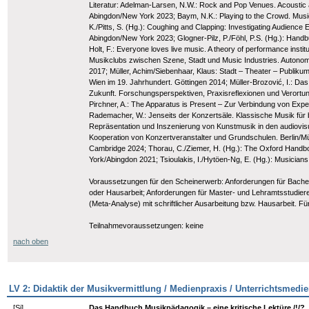
Literatur: Adelman-Larsen, N.W.: Rock and Pop Venues. Acoustic a
Abingdon/New York 2023; Baym, N.K.: Playing to the Crowd. Music
K./Pitts, S. (Hg.): Coughing and Clapping: Investigating Audienc
Abingdon/New York 2023; Glogner-Pilz, P./Föhl, P.S. (Hg.): Han
Holt, F.: Everyone loves live music. A theory of performance insti
Musikclubs zwischen Szene, Stadt und Music Industries. Autonomi
2017; Müller, Achim/Siebenhaar, Klaus: Stadt – Theater – Publik
Wien im 19. Jahrhundert. Göttingen 2014; Müller-Brozović, I.: Da
Zukunft. Forschungsperspektiven, Praxisreflexionen und Verortunge
Pirchner, A.: The Apparatus is Present – Zur Verbindung von Expe
Rademacher, W.: Jenseits der Konzertsäle. Klassische Musik für b
Repräsentation und Inszenierung von Kunstmusik in den audiovisue
Kooperation von Konzertveranstalter und Grundschulen. Berlin/Müns
Cambridge 2024; Thorau, C./Ziemer, H. (Hg.): The Oxford Handbo
York/Abingdon 2021; Tsioulakis, I./Hytöen-Ng, E. (Hg.): Musicia
Voraussetzungen für den Scheinerwerb: Anforderungen für Bachelor
oder Hausarbeit; Anforderungen für Master- und Lehramtsstudieren
(Meta-Analyse) mit schriftlicher Ausarbeitung bzw. Hausarbeit. Fü
Teilnahmevoraussetzungen: keine
nach oben
LV 2: Didaktik der Musikvermittlung / Medienpraxis / Unterrichtsmedi
[
Si
]
Das Handbuch Musikpädagogik – eine kritische Lektüre./!/?