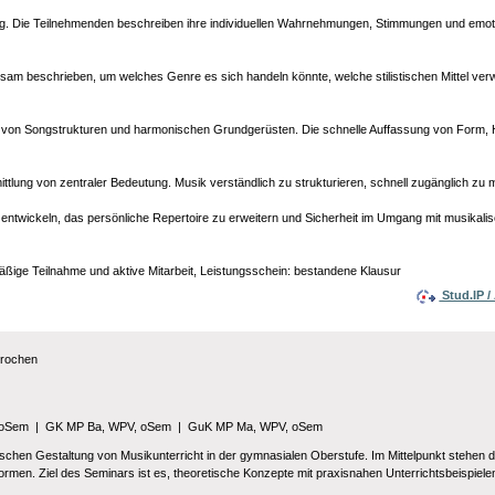
ng. Die Teilnehmenden beschreiben ihre individuellen Wahrnehmungen, Stimmungen und emot
insam beschrieben, um welches Genre es sich handeln könnte, welche stilistischen Mittel 
ten von Songstrukturen und harmonischen Grundgerüsten. Die schnelle Auffassung von Form, 
rmittlung von zentraler Bedeutung. Musik verständlich zu strukturieren, schnell zugänglic
 entwickeln, das persönliche Repertoire zu erweitern und Sicherheit im Umgang mit musikalisc
ßige Teilnahme und aktive Mitarbeit, Leistungsschein: bestandene Klausur
Stud.IP 
prochen
 oSem
|
GK MP Ba, WPV, oSem
|
GuK MP Ma, WPV, oSem
schen Gestaltung von Musikunterricht in der gymnasialen Oberstufe. Im Mittelpunkt stehen di
ormen. Ziel des Seminars ist es, theoretische Konzepte mit praxisnahen Unterrichtsbeispiel