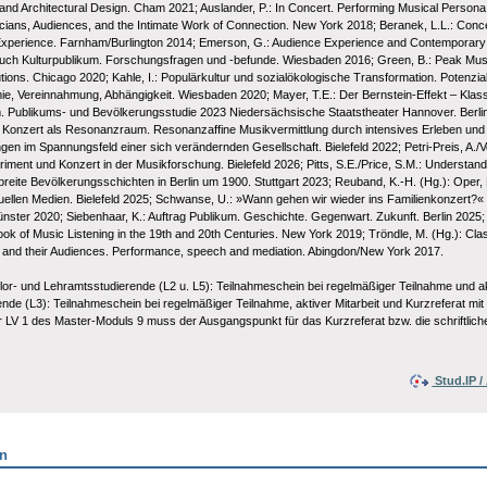
nd Architectural Design. Cham 2021; Auslander, P.: In Concert. Performing Musical Persona.
ians, Audiences, and the Intimate Work of Connection. New York 2018; Beranek, L.L.: Conce
e Experience. Farnham/Burlington 2014; Emerson, G.: Audience Experience and Contemporary Cl
dbuch Kulturpublikum. Forschungsfragen und -befunde. Wiesbaden 2016; Green, B.: Peak Mus
tutions. Chicago 2020; Kahle, I.: Populärkultur und sozialökologische Transformation. Potenzia
e, Vereinnahmung, Abhängigkeit. Wiesbaden 2020; Mayer, T.E.: Der Bernstein-Effekt – Klass
um. Publikums- und Bevölkerungsstudie 2023 Niedersächsische Staatstheater Hannover. Berlin
s Konzert als Resonanzraum. Resonanzaffine Musikvermittlung durch intensives Erleben und In
n im Spannungsfeld einer sich verändernden Gesellschaft. Bielefeld 2022; Petri-Preis, A./Vo
riment und Konzert in der Musikforschung. Bielefeld 2026; Pitts, S.E./Price, S.M.: Underst
reite Bevölkerungsschichten in Berlin um 1900. Stuttgart 2023; Reuband, K.-H. (Hg.): Oper,
llen Medien. Bielefeld 2025; Schwanse, U.: »Wann gehen wir wieder ins Familienkonzert?« Ei
ter 2020; Siebenhaar, K.: Auftrag Publikum. Geschichte. Gegenwart. Zukunft. Berlin 2025; Smi
ok of Music Listening in the 19th and 20th Centuries. New York 2019; Tröndle, M. (Hg.): 
ns and their Audiences. Performance, speech and mediation. Abingdon/New York 2017.
- und Lehramtsstudierende (L2 u. L5): Teilnahmeschein bei regelmäßiger Teilnahme und aktiv
de (L3): Teilnahmeschein bei regelmäßiger Teilnahme, aktiver Mitarbeit und Kurzreferat mit
r LV 1 des Master-Moduls 9 muss der Ausgangspunkt für das Kurzreferat bzw. die schriftliche
Stud.IP 
en