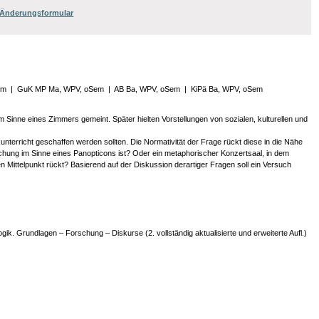
/ Änderungsformular
em
|
GuK MP Ma, WPV, oSem
|
AB Ba, WPV, oSem
|
KiPä Ba, WPV, oSem
 Sinne eines Zimmers gemeint. Später hielten Vorstellungen von sozialen, kulturellen und
rricht geschaffen werden sollten. Die Normativität der Frage rückt diese in die Nähe
chung im Sinne eines Panopticons ist? Oder ein metaphorischer Konzertsaal, in dem
 Mittelpunkt rückt? Basierend auf der Diskussion derartiger Fragen soll ein Versuch
gik. Grundlagen – Forschung – Diskurse (2. vollständig aktualisierte und erweiterte Aufl.)