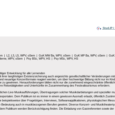
Stud.IP 
em
|
L2, L3, L5, WPV, oSem
|
GuK MW Ba, WPV, oSem
|
GuK MP Ba, WPV, oSem
|
GuK
oderne, WPV, oSem
|
Psy BSc, WPV, HS
|
Psy MSc, WPV, HS
iger Entwicklung für alle Lernenden
rer langfristigen Existenzsicherung auch angesichts gesellschaftlicher Veränderungen mit 
d neuartige Konzertformate reagiert werden, um über hochwertige Bildung nicht nur im Kin
 zu gewinnen. Herausforderungen bilden nicht nur die zunehmend eingeschränkte öffentl
rößere Reisetätigkeiten und Unterkünfte im Zusammenhang des Festivaltourismus erfordern.
tlichen Live-Musikaufführungen, Übertragungen solcher Musikdarbietungen und spezieller mu
eoportalen. Dem Publikum ist es immer in einem gewissen Ausmaß erlaubt, öffentlich Zustim
 beispielsweise über Fragebögen, Interviews, Softwareapplikationen, physiologischen Mes
Bedeutung auch in musikbezogenen Berufen gewinnt. Diverse Konzert- und Musiktheatertyp
em Publikum werden Berücksichtigung finden. Die Einladung von Gastreferenten sowie der 