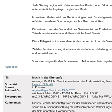
Jede Sitzung beginnt mit Hörimpulsen ohne Kontext oder Erkläru
unterschiedliche Zugänge zur gleichen Musik.
Im weiteren Verlauf wird das Gehörte eingeordnet. Es wird geme
reflektiert, wo diese Einordnungen an ihre Grenzen stoßen.
Ein weiterer zentraler Bestandteil des Seminars ist das Erarbei
Teilnehmenden einfache und übersichtliche Lead Sheets.
Diese Fähigkeit ist insbesondere für den Lehrerberuf und die Ve
Ziel des Seminars ist es, eine bewusste und offene Hörhaltung zu
und vermittelt werden.
Voraussetzungen für den Scheinerwerb: Teilnahmeschein: regelmä
nach oben
[
Si
]
Musik in der Oberstufe
montags 10-12 Uhr, Termine werden an der 1. Veranstaltung bes
Dozent/-in:
Heinrich Schmidt
Format:
in Präsenz
Zeit und Ort:
regelmäßiger Termin ab 13.04.2026
wöchentlich Mo. 10:00 - 12:00 Uhr, Raum: Phil. II D, 08
Zielgruppen:
mL2,3,5, WPV, GS/HS
|
MP Ba, WPV, GS/HS
|
AMW Ma, WPV,
Kommentar:
Dieses Seminar beschäftigt sich mit der didaktischen und methodi
sowie die Auseinandersetzung mit unterschiedlichen Vermittlungsf
der Sekundarstufe II vorzubereiten.