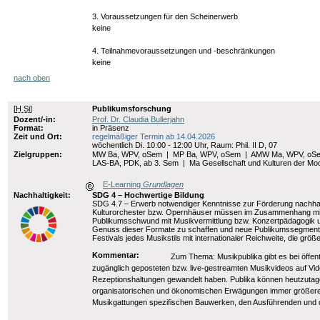
3. Voraussetzungen für den Scheinerwerb
keine
4. Teilnahmevoraussetzungen und -beschränkungen
keine
nach oben
[
H Si
]
Publikumsforschung
Dozent/-in:
Prof. Dr. Claudia Bullerjahn
Format:
in Präsenz
Zeit und Ort:
regelmäßiger Termin ab 14.04.2026
wöchentlich Di. 10:00 - 12:00 Uhr, Raum: Phil. II D, 07
Zielgruppen:
MW Ba, WPV, oSem
|
MP Ba, WPV, oSem
|
AMW Ma, WPV, oS
LAS-BA, PDK, ab 3. Sem
|
Ma Gesellschaft und Kulturen der M
E-Learning
Grundlagen
Nachhaltigkeit:
SDG 4 – Hochwertige Bildung
SDG 4.7 – Erwerb notwendiger Kenntnisse zur Förderung nachhalt
Kulturorchester bzw. Opernhäuser müssen im Zusammenhang mit ih
Publikumsschwund mit Musikvermittlung bzw. Konzertpädagogik un
Genuss dieser Formate zu schaffen und neue Publikumssegmente
Festivals jedes Musikstils mit internationaler Reichweite, die g
Kommentar:
Zum Thema: Musikpublika gibt es bei öffen
zugänglich geposteten bzw. live-gestreamten Musikvideos auf Vid
Rezeptionshaltungen gewandelt haben. Publika können heutzutage
organisatorischen und ökonomischen Erwägungen immer größere 
Musikgattungen spezifischen Bauwerken, den Ausführenden und d