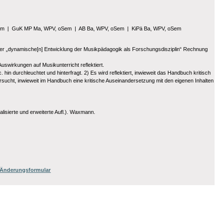
em
|
GuK MP Ma, WPV, oSem
|
AB Ba, WPV, oSem
|
KiPä Ba, WPV, oSem
m der „dynamische[n] Entwicklung der Musikpädagogik als Forschungsdisziplin“ Rechnung
uswirkungen auf Musikunterricht reflektiert.
. hin durchleuchtet und hinterfragt. 2) Es wird reflektiert, inwieweit das Handbuch kritisch
rsucht, inwieweit im Handbuch eine kritische Auseinandersetzung mit den eigenen Inhalten
lisierte und erweiterte Aufl.). Waxmann.
/ Änderungsformular