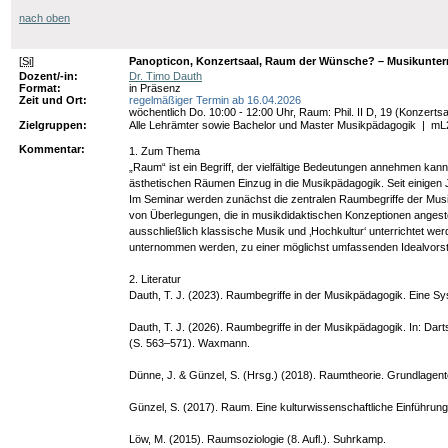
nach oben
[
Si
]
Panopticon, Konzertsaal, Raum der Wünsche? – Musikunterr
Dozent/-in:
Dr. Timo Dauth
Format:
in Präsenz
Zeit und Ort:
regelmäßiger Termin ab 16.04.2026
wöchentlich Do. 10:00 - 12:00 Uhr, Raum: Phil. II D, 19 (Konzertsa
Zielgruppen:
Alle Lehrämter sowie Bachelor und Master Musikpädagogik
|
mL
Kommentar:
1. Zum Thema
„Raum“ ist ein Begriff, der vielfältige Bedeutungen annehmen kan
ästhetischen Räumen Einzug in die Musikpädagogik. Seit einigen 
Im Seminar werden zunächst die zentralen Raumbegriffe der Musi
von Überlegungen, die in musikdidaktischen Konzeptionen angeste
ausschließlich klassische Musik und ‚Hochkultur‘ unterrichtet we
unternommen werden, zu einer möglichst umfassenden Idealvorste
2. Literatur
Dauth, T. J. (2023). Raumbegriffe in der Musikpädagogik. Eine Sy
Dauth, T. J. (2026). Raumbegriffe in der Musikpädagogik. In: Darts
(S. 563–571). Waxmann.
Dünne, J. & Günzel, S. (Hrsg.) (2018). Raumtheorie. Grundlagent
Günzel, S. (2017). Raum. Eine kulturwissenschaftliche Einführung.
Löw, M. (2015). Raumsoziologie (8. Aufl.). Suhrkamp.