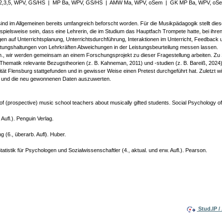
2,3,5, WPV, GS/HS
|
MP Ba, WPV, GS/HS
|
AMW Ma, WPV, oSem
|
GK MP Ba, WPV, oS
ind im Allgemeinen bereits umfangreich beforscht worden. Für die Musikpädagogik stellt di
spielsweise sein, dass eine Lehrerin, die im Studium das Hauptfach Trompete hatte, bei ihr
en auf Unterrichtsplanung, Unterrichtsdurchführung, Interaktionen im Unterricht, Feedback u
rtungshaltungen von Lehrkräften Abweichungen in der Leistungsbeurteilung messen lassen.
.h., wir werden gemeinsam an einem Forschungsprojekt zu dieser Fragestellung arbeiten. Z
e Thematik relevante Bezugstheorien (z. B. Kahneman, 2011) und -studien (z. B. Bareiß, 202
ität Flensburg stattgefunden und in gewisser Weise einen Pretest durchgeführt hat. Zuletzt
en und die neu gewonnenen Daten auszuwerten.
ns of (prospective) music school teachers about musically gifted students. Social Psychology 
ufl.). Penguin Verlag.
 (6., überarb. Aufl). Huber.
istik für Psychologen und Sozialwissenschaftler (4., aktual. und erw. Aufl.). Pearson.
Stud.IP 