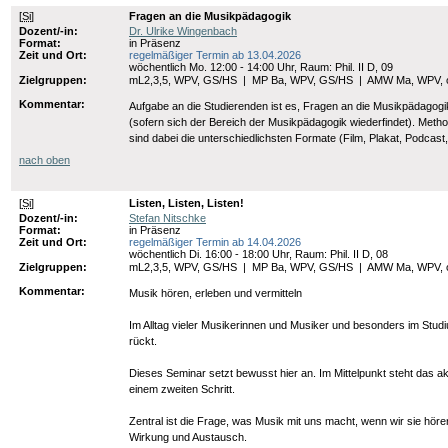
[
Si
]
Fragen an die Musikpädagogik
Dozent/-in:
Dr. Ulrike Wingenbach
Format:
in Präsenz
Zeit und Ort:
regelmäßiger Termin ab 13.04.2026
wöchentlich Mo. 12:00 - 14:00 Uhr, Raum: Phil. II D, 09
Zielgruppen:
mL2,3,5, WPV, GS/HS
|
MP Ba, WPV, GS/HS
|
AMW Ma, WPV,
Kommentar:
Aufgabe an die Studierenden ist es, Fragen an die Musikpädagogik 
(sofern sich der Bereich der Musikpädagogik wiederfindet). Method
sind dabei die unterschiedlichsten Formate (Film, Plakat, Podcas
nach oben
[
Si
]
Listen, Listen, Listen!
Dozent/-in:
Stefan Nitschke
Format:
in Präsenz
Zeit und Ort:
regelmäßiger Termin ab 14.04.2026
wöchentlich Di. 16:00 - 18:00 Uhr, Raum: Phil. II D, 08
Zielgruppen:
mL2,3,5, WPV, GS/HS
|
MP Ba, WPV, GS/HS
|
AMW Ma, WPV,
Kommentar:
Musik hören, erleben und vermitteln
Im Alltag vieler Musikerinnen und Musiker und besonders im Stu
rückt.
Dieses Seminar setzt bewusst hier an. Im Mittelpunkt steht das 
einem zweiten Schritt.
Zentral ist die Frage, was Musik mit uns macht, wenn wir sie h
Wirkung und Austausch.