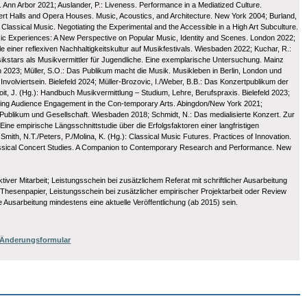
 Ann Arbor 2021; Auslander, P.: Liveness. Performance in a Mediatized Culture.
rt Halls and Opera Houses. Music, Acoustics, and Architecture. New York 2004; Burland,
assical Music. Negotiating the Experimental and the Accessible in a High Art Subculture.
ic Experiences: A New Perspective on Popular Music, Identity and Scenes. London 2022;
le einer reflexiven Nachhaltigkeitskultur auf Musikfestivals. Wiesbaden 2022; Kuchar, R.:
ikstars als Musikvermittler für Jugendliche. Eine exemplarische Untersuchung. Mainz
 2023; Müller, S.O.: Das Publikum macht die Musik. Musikleben in Berlin, London und
volviertsein. Bielefeld 2024; Müller-Brozovic, I./Weber, B.B.: Das Konzertpublikum der
it, J. (Hg.): Handbuch Musikvermittlung – Studium, Lehre, Berufspraxis. Bielefeld 2023;
anding Audience Engagement in the Con-temporary Arts. Abingdon/New York 2021;
 Publikum und Gesellschaft. Wiesbaden 2018; Schmidt, N.: Das medialisierte Konzert. Zur
ne empirische Längsschnittstudie über die Erfolgsfaktoren einer langfristigen
th, N.T./Peters, P./Molina, K. (Hg.): Classical Music Futures. Practices of Innovation.
Classical Concert Studies. A Companion to Contemporary Research and Performance. New
er Mitarbeit; Leistungsschein bei zusätzlichem Referat mit schriftlicher Ausarbeitung
 Thesenpapier, Leistungsschein bei zusätzlicher empirischer Projektarbeit oder Review
 Ausarbeitung mindestens eine aktuelle Veröffentlichung (ab 2015) sein.
/ Änderungsformular