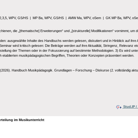
2,3,5, WPV, GS/HS
|
MP Ba, WPV, GS/HS
|
AMW Ma, WPV, oSem
|
GK MP Ba, WPV, oS
chienen, die „[thematische] Erweiterungen“ und „[strukturelle] Modifikationen“ vornimmt, u
den: ausgewählte Inhalte des Handbuchs werden gelesen, diskutiert und in Hinblick auf ihre A
 Seminar wird kritisch gelesen: Die Beiträge werden auf ihre Aktualität, Stringenz, Relevanz etc
nstellung der Themen oder in der Fokussierung auf bestimmte Methodologien. 3) Es wird unte
lich etablierten musikpädagogischen Begriffen, Theorien oder Konzepten präsentiert werden.
g.) (2026). Handbuch Musikpädagogik. Grundlagen – Forschung – Diskurse (2. vollständig aktua
Stud.IP 
rteilung im Musikunterricht