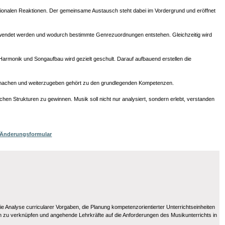
ionalen Reaktionen. Der gemeinsame Austausch steht dabei im Vordergrund und eröffnet
verwendet werden und wodurch bestimmte Genrezuordnungen entstehen. Gleichzeitig wird
Harmonik und Songaufbau wird gezielt geschult. Darauf aufbauend erstellen die
h zu machen und weiterzugeben gehört zu den grundlegenden Kompetenzen.
hen Strukturen zu gewinnen. Musik soll nicht nur analysiert, sondern erlebt, verstanden
/ Änderungsformular
e Analyse curricularer Vorgaben, die Planung kompetenzorientierter Unterrichtseinheiten
en zu verknüpfen und angehende Lehrkräfte auf die Anforderungen des Musikunterrichts in