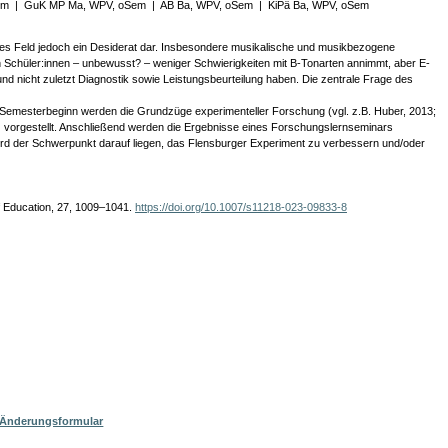
em
|
GuK MP Ma, WPV, oSem
|
AB Ba, WPV, oSem
|
KiPä Ba, WPV, oSem
eses Feld jedoch ein Desiderat dar. Insbesondere musikalische und musikbezogene
en Schüler:innen – unbewusst? – weniger Schwierigkeiten mit B-Tonarten annimmt, aber E-
nd nicht zuletzt Diagnostik sowie Leistungsbeurteilung haben. Die zentrale Frage des
u Semesterbeginn werden die Grundzüge experimenteller Forschung (vgl. z.B. Huber, 2013;
4) vorgestellt. Anschließend werden die Ergebnisse eines Forschungslernseminars
 wird der Schwerpunkt darauf liegen, das Flensburger Experiment zu verbessern und/oder
of Education, 27, 1009–1041.
https://doi.org/10.1007/s11218-023-09833-8
/ Änderungsformular