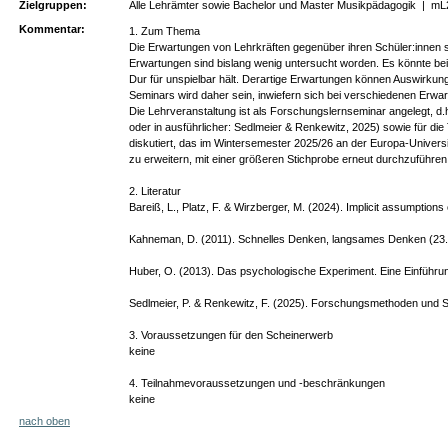
Zielgruppen:
Alle Lehrämter sowie Bachelor und Master Musikpädagogik
|
mL
Kommentar:
1. Zum Thema
Die Erwartungen von Lehrkräften gegenüber ihren Schüler:innen s
Erwartungen sind bislang wenig untersucht worden. Es könnte bei
Dur für unspielbar hält. Derartige Erwartungen können Auswirkung
Seminars wird daher sein, inwiefern sich bei verschiedenen Erwa
Die Lehrveranstaltung ist als Forschungslernseminar angelegt, d
oder in ausführlicher: Sedlmeier & Renkewitz, 2025) sowie für di
diskutiert, das im Wintersemester 2025/26 an der Europa-Univers
zu erweitern, mit einer größeren Stichprobe erneut durchzuführ
2. Literatur
Bareiß, L., Platz, F. & Wirzberger, M. (2024). Implicit assumptio
Kahneman, D. (2011). Schnelles Denken, langsames Denken (23. A
Huber, O. (2013). Das psychologische Experiment. Eine Einführung
Sedlmeier, P. & Renkewitz, F. (2025). Forschungsmethoden und Stat
3. Voraussetzungen für den Scheinerwerb
keine
4. Teilnahmevoraussetzungen und -beschränkungen
keine
nach oben