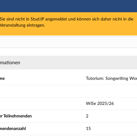
Hauptnavigation
Aktionen
Sie sind nicht in Stud.IP angemeldet und können sich daher nicht in die
Hauptinhalt
Veranstaltung eintragen.
Fußzeile
Strg+Alt+T hält das automatische Ausblenden der Meldung an bzw. setzt 
gwriting Workshop (für Anfänger*innen) - Det
rmationen
ame
Tutorium: Songwriting Wor
WiSe 2025/26
der Teilnehmenden
2
hmendenanzahl
15