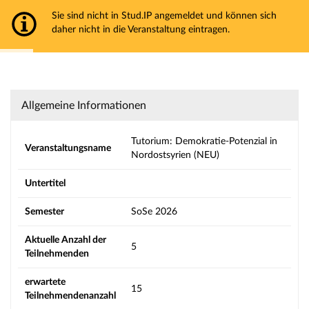
JLU Gießen
Sie sind nicht in Stud.IP angemeldet und können sich
Hauptnavigation
daher nicht in die Veranstaltung eintragen.
Aktionen
Strg+Alt+T hält das automatische Ausblenden der Meldung an
Hauptinhalt
Fußzeile
Tutorium: Demokratie-Potenzial in Nordostsy
Allgemeine Informationen
Tutorium: Demokratie-Potenzial in
Veranstaltungsname
Nordostsyrien (NEU)
Untertitel
Semester
SoSe 2026
Aktuelle Anzahl der
5
Teilnehmenden
erwartete
15
Teilnehmendenanzahl