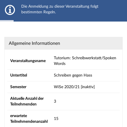
JLU Gießen
Die Anmeldung zu dieser Veranstaltung folgt
Hauptnavigation
bestimmten Regeln.
Aktionen
Strg+Alt+T hält das automatische Ausblenden der Meldung an
Hauptinhalt
Fußzeile
Tutorium: Schreibwerkstatt/Spoken Words - 
Allgemeine Informationen
Tutorium: Schreibwerkstatt/Spoken
Veranstaltungsname
Words
Untertitel
Schreiben gegen Hass
Semester
WiSe 2020/21 [inaktiv]
Aktuelle Anzahl der
3
Teilnehmenden
erwartete
15
Teilnehmendenanzahl