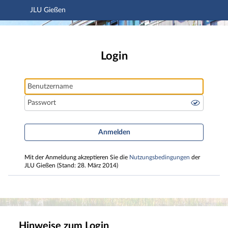
JLU Gießen
Hauptnavigation
JLU Gießen
Hauptinhalt
Fußzeile
Login
Benutzername
Passwort
Anmelden
Mit der Anmeldung akzeptieren Sie die
Nutzungsbedingungen
der
JLU Gießen (Stand: 28. März 2014)
Hinweise zum Login