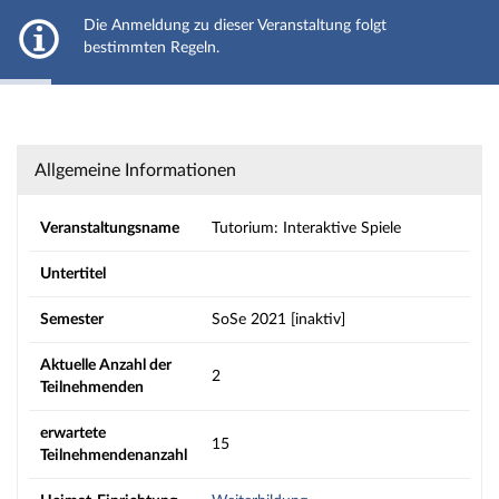
JLU Gießen
Die Anmeldung zu dieser Veranstaltung folgt
Hauptnavigation
bestimmten Regeln.
Aktionen
Strg+Alt+T hält das automatische Ausblenden der Meldung an
Hauptinhalt
Fußzeile
Tutorium: Interaktive Spiele - Details
Allgemeine Informationen
Veranstaltungsname
Tutorium: Interaktive Spiele
Untertitel
Semester
SoSe 2021 [inaktiv]
Aktuelle Anzahl der
2
Teilnehmenden
erwartete
15
Teilnehmendenanzahl