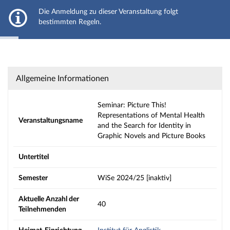
JLU Gießen
Die Anmeldung zu dieser Veranstaltung folgt
Hauptnavigation
bestimmten Regeln.
Aktionen
Strg+Alt+T hält das automatische Ausblenden der Meldung an
Hauptinhalt
Fußzeile
Seminar: Picture This! Representations of Me
Allgemeine Informationen
Seminar: Picture This!
Representations of Mental Health
Veranstaltungsname
and the Search for Identity in
Graphic Novels and Picture Books
Untertitel
Semester
WiSe 2024/25 [inaktiv]
Aktuelle Anzahl der
40
Teilnehmenden