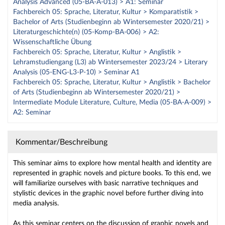
Analysis Advanced (05-BA-A-013) > A1: Seminar
Fachbereich 05: Sprache, Literatur, Kultur > Komparatistik >
Bachelor of Arts (Studienbeginn ab Wintersemester 2020/21) >
Literaturgeschichte(n) (05-Komp-BA-006) > A2:
Wissenschaftliche Übung
Fachbereich 05: Sprache, Literatur, Kultur > Anglistik >
Lehramstudiengang (L3) ab Wintersemester 2023/24 > Literary
Analysis (05-ENG-L3-P-10) > Seminar A1
Fachbereich 05: Sprache, Literatur, Kultur > Anglistik > Bachelor
of Arts (Studienbeginn ab Wintersemester 2020/21) >
Intermediate Module Literature, Culture, Media (05-BA-A-009) >
A2: Seminar
Kommentar/Beschreibung
This seminar aims to explore how mental health and identity are
represented in graphic novels and picture books. To this end, we
will familiarize ourselves with basic narrative techniques and
stylistic devices in the graphic novel before further diving into
media analysis.
As this seminar centers on the discussion of graphic novels and