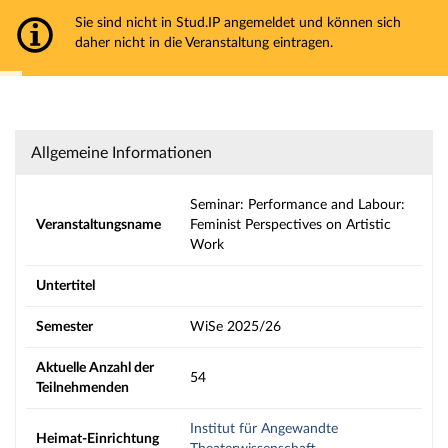
JLU Gießen
Sie sind nicht in Stud.IP angemeldet und können sich
Hauptnavigation
daher nicht in die Veranstaltung eintragen.
Aktionen
Strg+Alt+T hält das automatische Ausblenden der Meldung an
Hauptinhalt
Fußzeile
Seminar: Performance and Labour: Feminist P
Allgemeine Informationen
Seminar: Performance and Labour:
Veranstaltungsname
Feminist Perspectives on Artistic
Work
Untertitel
Semester
WiSe 2025/26
Aktuelle Anzahl der
54
Teilnehmenden
Institut für Angewandte
Heimat-Einrichtung