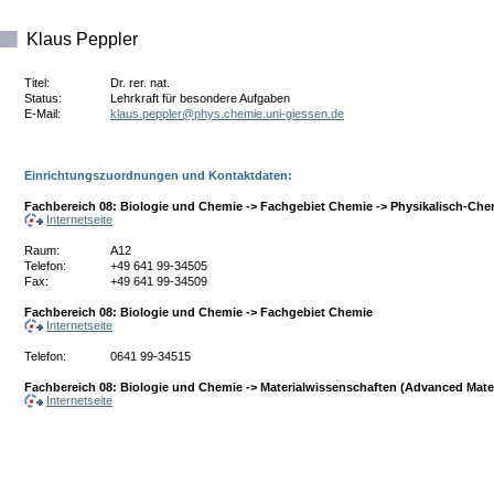
Klaus Peppler
Titel:
Dr. rer. nat.
Status:
Lehrkraft für besondere Aufgaben
E-Mail:
ed.nesseig-inu.eimehc.syhp@relppep.sualk
Einrichtungszuordnungen und Kontaktdaten:
Fachbereich 08: Biologie und Chemie -> Fachgebiet Chemie -> Physikalisch-Chem
Internetseite
Raum:
A12
Telefon:
+49 641 99-34505
Fax:
+49 641 99-34509
Fachbereich 08: Biologie und Chemie -> Fachgebiet Chemie
Internetseite
Telefon:
0641 99-34515
Fachbereich 08: Biologie und Chemie -> Materialwissenschaften (Advanced Mater
Internetseite