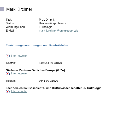
Mark Kirchner
Titel:
Prof. Dr. phil.
Status:
Universitätsprofessor
Widmung/Fach:
Turkologie
E-Mail:
ed.nesseig-inu@renhcrik.kram
Einrichtungszuordnungen und Kontaktdaten:
Internetseite
Telefon:
+49 641 99-31070
Gießener Zentrum Östliches Europa (GiZo)
Internetseite
Telefon:
0641 99-31070
Fachbereich 04: Geschichts- und Kulturwissenschaften -> Turkologie
Internetseite