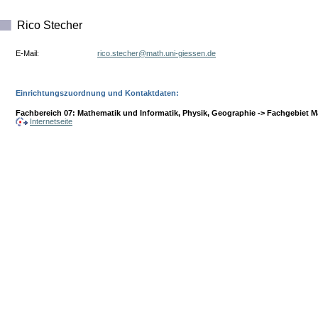
Rico Stecher
E-Mail:
ed.nesseig-inu.htam@rehcets.ocir
Einrichtungszuordnung und Kontaktdaten:
Fachbereich 07: Mathematik und Informatik, Physik, Geographie -> Fachgebiet Mat
Internetseite