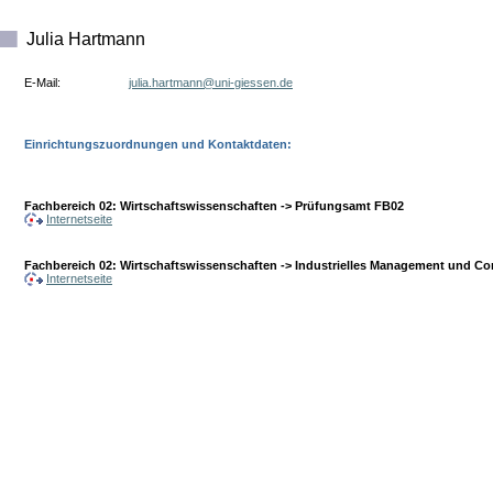
Julia Hartmann
E-Mail:
ed.nesseig-inu@nnamtrah.ailuj
Einrichtungszuordnungen und Kontaktdaten:
Fachbereich 02: Wirtschaftswissenschaften -> Prüfungsamt FB02
Internetseite
Fachbereich 02: Wirtschaftswissenschaften -> Industrielles Management und Con
Internetseite