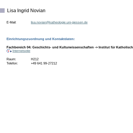
Lisa Ingrid Novian
E-Mail:
ed.nesseig-inu.eigoloehtak@naivon.asil
Einrichtungszuordnung und Kontaktdaten:
Fachbereich 04: Geschichts- und Kulturwissenschaften -> Institut für Katholisc
Internetseite
Raum:
H212
Telefon:
+49 641 99-27212