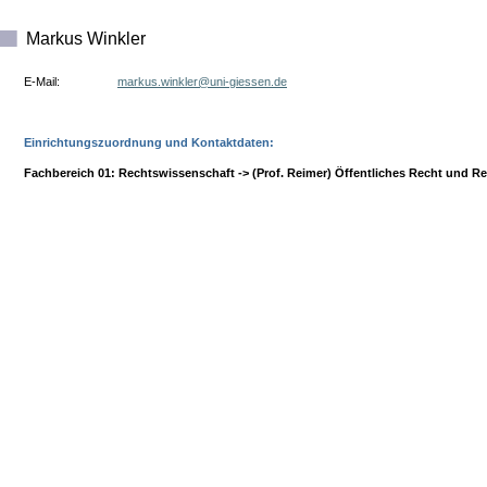
Markus Winkler
E-Mail:
ed.nesseig-inu@relkniw.sukram
Einrichtungszuordnung und Kontaktdaten:
Fachbereich 01: Rechtswissenschaft -> (Prof. Reimer) Öffentliches Recht und Re