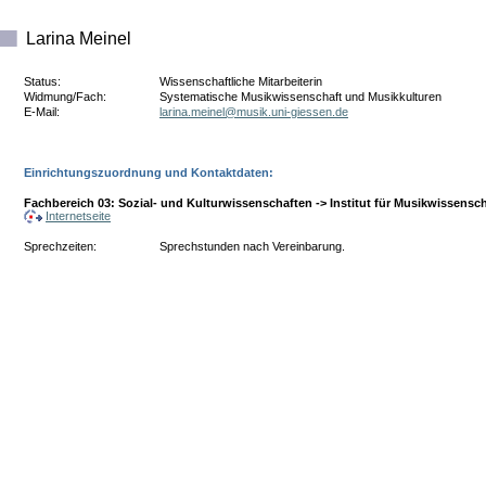
Larina Meinel
Status:
Wissenschaftliche Mitarbeiterin
Widmung/Fach:
Systematische Musikwissenschaft und Musikkulturen
E-Mail:
ed.nesseig-inu.kisum@leniem.aniral
Einrichtungszuordnung und Kontaktdaten:
Fachbereich 03: Sozial- und Kulturwissenschaften -> Institut für Musikwissens
Internetseite
Sprechzeiten:
Sprechstunden nach Vereinbarung.