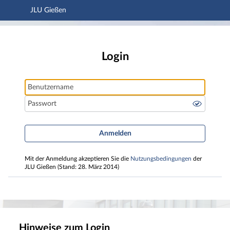
JLU Gießen
Hauptnavigation
JLU Gießen
Hauptinhalt
Fußzeile
Login
Benutzername
Passwort
Anmelden
Mit der Anmeldung akzeptieren Sie die
Nutzungsbedingungen
der
JLU Gießen (Stand: 28. März 2014)
Hinweise zum Login