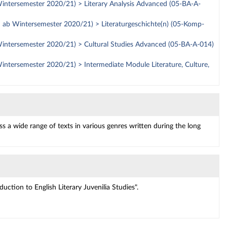
b Wintersemester 2020/21) > Literary Analysis Advanced (05-BA-A-
nn ab Wintersemester 2020/21) > Literaturgeschichte(n) (05-Komp-
b Wintersemester 2020/21) > Cultural Studies Advanced (05-BA-A-014)
 Wintersemester 2020/21) > Intermediate Module Literature, Culture,
uss a wide range of texts in various genres written during the long
tion to English Literary Juvenilia Studies".