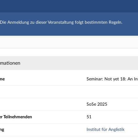
Hauptnavigation
Aktionen
Die Anmeldung zu dieser Veranstaltung folgt bestimmten Regeln.
Hauptinhalt
Strg+Alt+T hält das automatische Ausblenden der Meldung an bzw. setzt 
Fußzeile
yet 18: An Introduction to English Literary Juve
rmationen
ame
Seminar: Not yet 18: An Int
SoSe 2025
der Teilnehmenden
51
ng
Institut für Anglistik